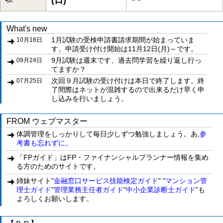
(日)
What's new
1月試験の受検申請書請求期間が始まっていま
10月18日
す。申請受け付け開始は11月12日(月)～です。
9月試験は週末です、過去問学習を繰り返し行っ
09月24日
てますか？
次回９月試験の受け付けは本日で終了します。終
07月25日
了間際はネットが混雑するので出来るだけ早く申
し込みを行いましょう。
FROM ウェブマスター
体調管理をしっかりして毎日少しずつ勉強しましょう。あ,
参
考書も忘れずに。
「FPガイド」はFP・ファイナンシャルプランナー情報を集め
る方のためのサイトです。
姉妹サイト"
金融窓口サービス技能検定ガイド
" "
マンション管
理士ガイド
"
管理業務主任者ガイド
"
中小企業診断士ガイド
"も
よろしくお願いします。