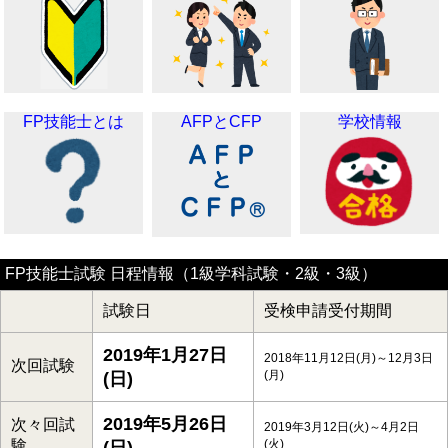
FP技能士とは
AFPとCFP
学校情報
FP技能士試験 日程情報（1級学科試験・2級・3級）
試験日
受検申請受付期間
2019年1月27日
2018年11月12日(月)～12月3日
次回試験
(月)
(日)
2019年5月26日
次々回試
2019年3月12日(火)～4月2日
験
(火)