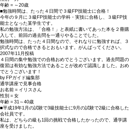
年齢 = ～20歳
■勉強時間は、たった４日間で３級FP技能士に合格！
今年の９月に３級FP技能士の学科・実技に合格し、３級FP技
能士となった某学生です。
私の勉強方法は、「合格！」と表紙に書いてあった本を２冊購
入して、前回の過去問を一通りやることでした。
勉強時間は、たった４日間なので、それなりに勉強すれば、３
択式なので合格できるとおもいます。がんばってください。
2007年11月投稿
４日間の集中勉強での合格おめでとうございます。過去問題の
復習は有効な勉強方法であることが改めて認識しました。おめ
でとうございます！
by FPガイド編集部
通学講座で見事合格
お名前 = イリスさん
性別 = 女
年齢 = 31～40歳
■平成19年1月の試験で3級技能士に9月の試験で2級に合格した
会社員です。
私は、どちらの級も1回の挑戦で合格したかったので、通学講
座を受けました。