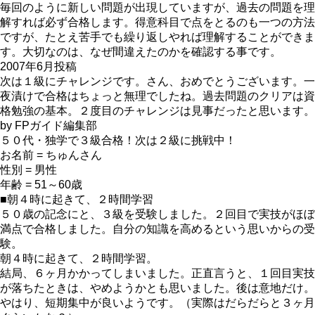
毎回のように新しい問題が出現していますが、過去の問題を理
解すれば必ず合格します。得意科目で点をとるのも一つの方法
ですが、たとえ苦手でも繰り返しやれば理解することができま
す。大切なのは、なぜ間違えたのかを確認する事です。
2007年6月投稿
次は１級にチャレンジです。さん、おめでとうございます。一
夜漬けで合格はちょっと無理でしたね。過去問題のクリアは資
格勉強の基本。２度目のチャレンジは見事だったと思います。
by FPガイド編集部
５０代・独学で３級合格！次は２級に挑戦中！
お名前 = ちゅんさん
性別 = 男性
年齢 = 51～60歳
■朝４時に起きて、２時間学習
５０歳の記念にと、３級を受験しました。２回目で実技がほぼ
満点で合格しました。自分の知識を高めるという思いからの受
験。
朝４時に起きて、２時間学習。
結局、６ヶ月かかってしまいました。正直言うと、１回目実技
が落ちたときは、やめようかとも思いました。後は意地だけ。
やはり、短期集中が良いようです。（実際はだらだらと３ヶ月