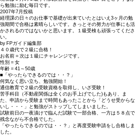
ら勉強に励む毎日です。
2007年7月投稿
経理課の日々のお仕事で基礎が出来ていたとはいえ3ヶ月の勉
強期間で合格は素晴らしいです。きっとその努力が仕事にも活
かされるのではないかと思います。１級受検も頑張ってくださ
い。
by FPガイド編集部
４０歳代で２級に合格！
お名前 = 次は１級にチャレンジです。
性別 = 女
年齢 = 41～50歳
■「やったらできるのでは・・？」
何気なく思い立ち、勉強開始！
通信教育で２級の受験資格を取得し、いざ受験！
苦手科目（不動産関係は全くのお手上げでした)もあり、ま
た、申請から受験まで時間もあったことから「どうせ受からな
いし・・・」と勉強がストップしてしまいました。
試験前日の一夜漬けで臨んだ試験で一部合格、一方は５８点で
残念ながら不合格でした。
「やったらできるのでは・・？」と再度受験申請をし合格しま
した。