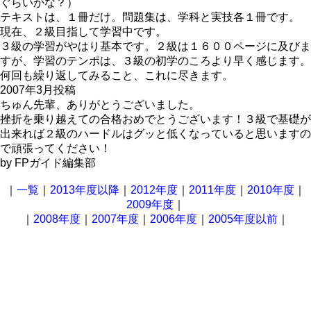
ぐらいかな？）
テキストは、１冊だけ。問題集は、学科と実技各１冊です。
現在、２級目指して学習中です。
３級の学習がやはり基本です。２級は１６００ページに及びま
すが、学習のテンポは、３級の初学のころより早く感じます。
何回も繰り返してみること、これに尽きます。
2007年3月投稿
ちゅん先輩、ありがとうございました。
挫折を乗り越えての合格おめでとうございます！３級で基礎が
出来れば２級のハードルはグッと低くなっていると思いますの
で頑張ってください！
by FPガイド編集部
｜
一覧
｜
2013年度以降
｜
2012年度
｜
2011年度
｜
2010年度
｜
2009年度
｜
｜
2008年度
｜
2007年度
｜
2006年度
｜
2005年度以前
｜