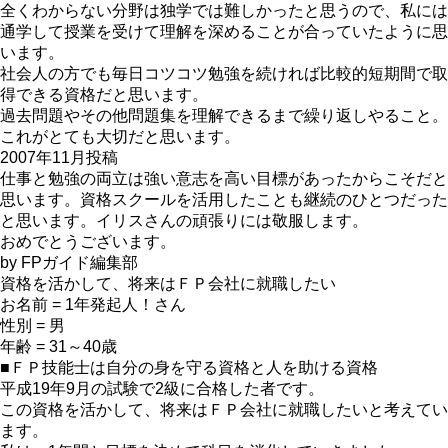
全くわからない分野は独学では難しかったと思うので、私には
通学して授業を受けて理解を深めることが合っていたように思
います。
社会人の方でも毎日コツコツ勉強を続ければ比較的短期間で取
得できる資格だと思います。
過去問題やその他問題集を理解できるまで繰り返しやること。
これがとても大切だと思います。
2007年11月投稿
仕事と勉強の両立は強い意志を高い目標があったからこそだと
思います。資格スクールを活用したことも継続のひとつだった
と思います。イリスさんの頑張りには敬服します。
おめでとうございます。
by FPガイド編集部
資格を活かして、将来はＦＰ会社に就職したい
お名前 = 1年発起人！さん
性別 = 男
年齢 = 31～40歳
■ＦＰ技能士は自分の身を守る資格と人を助ける資格
平成19年9月の試験で2級に合格した者です。
この資格を活かして、将来はＦＰ会社に就職したいと考えてい
ます。